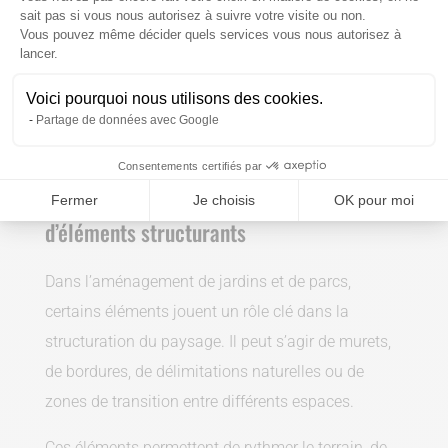
sait pas si vous nous autorisez à suivre votre visite ou non.
région de Liège, capables de s’épanouir
Vous pouvez même décider quels services vous nous autorisez à
Axeptio consent
durablement tout en limitant les contraintes
lancer.
d’entretien.
Voici pourquoi nous utilisons des cookies.
Partage de données avec Google
Consentements certifiés par
Intégration de zones paysagères et
Fermer
Je choisis
OK pour moi
d’éléments structurants
Dans l’aménagement de jardins et de parcs,
certains éléments jouent un rôle clé dans la
structuration du paysage. Il peut s’agir de murets,
de bordures, de délimitations naturelles ou de
zones de transition entre différents espaces.
Ces éléments permettent de rythmer le terrain, de