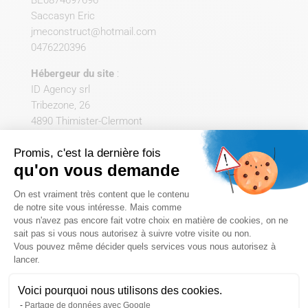
BE0874697696
Saccasyn Eric
jmeconstruct@hotmail.com
0476220396
Hébergeur du site
:
ID Agency srl
Tribezone, 26
4890 Thimister-Clermont
Belgique
Promis, c'est la dernière fois
Propriété intellectuelle
qu'on vous demande
Plateforme de Gestion du Consentem
L’ensemble du contenu de ce site (textes, images,
On est vraiment très content que le contenu
graphismes, logos, vidéos, etc.) est la propriété
de notre site vous intéresse. Mais comme
vous n'avez pas encore fait votre choix en matière de cookies, on ne
exclusive de JME Construct ou de ses partenaires et
sait pas si vous nous autorisez à suivre votre visite ou non.
est protégé par les lois relatives à la propriété
Vous pouvez même décider quels services vous nous autorisez à
Axeptio consent
intellectuelle. Toute reproduction, distribution,
lancer.
modification ou utilisation sans autorisation est
strictement interdite.
Voici pourquoi nous utilisons des cookies.
Partage de données avec Google