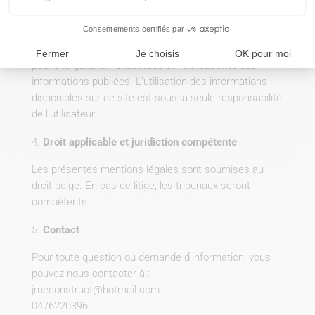
Responsabilité
Consentements certifiés par
Nous nous efforçons de fournir des informations
précises et à jour sur ce site. Cependant, nous ne
Fermer
Je choisis
OK pour moi
pouvons garantir l’exactitude et l’exhaustivité des
informations publiées. L’utilisation des informations
disponibles sur ce site est sous la seule responsabilité
de l’utilisateur.
Droit applicable et juridiction compétente
Les présentes mentions légales sont soumises au
droit belge. En cas de litige, les tribunaux seront
compétents.
Contact
Pour toute question ou demande d’information, vous
pouvez nous contacter à :
jmeconstruct@hotmail.com
0476220396