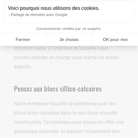
professionnel les aspects “sensibles” du bâtiment
Voici pourquoi nous utilisons des cookies.
Partage de données avec Google
tels que la dalle de sol, la charpente, les murs ou
encore la couverture de toiture.
Consentements certifiés par
Ces travaux vous permettent d’obtenir une
Fermer
Je choisis
OK pour moi
structure saine, à l’intérieur de laquelle vous
pourrez prendre en charge vous-même les autres
aspects.
Pensez aux blocs sillico-calcaires
Notre entreprise travaille de préférence avec les
blocs silico-calcaires dans le cas d’une nouvelle
construction. Ce matériau vous assure en effet une
acoustique optimale. Ils peuvent notamment être