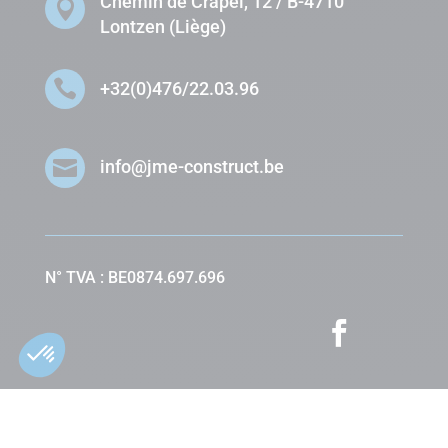
Chemin de Crapel, 12 / B-4710

Lontzen (Liège)

+32(0)476/22.03.96

info@jme-construct.be
N° TVA : BE0874.697.696

Site réalisé par
id.agency