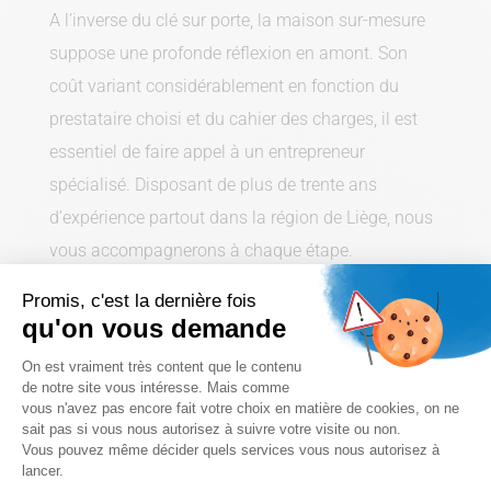
A l’inverse du clé sur porte, la maison sur-mesure
suppose une profonde réflexion en amont. Son
coût variant considérablement en fonction du
prestataire choisi et du cahier des charges, il est
essentiel de faire appel à un entrepreneur
spécialisé. Disposant de plus de trente ans
d’expérience partout dans la région de Liège, nous
vous accompagnerons à chaque étape.
Promis, c'est la dernière fois
qu'on vous demande
Gros œuvre fermé
Plateforme de Gestion du Consentem
On est vraiment très content que le contenu
de notre site vous intéresse. Mais comme
vous n'avez pas encore fait votre choix en matière de cookies, on ne
Le gros œuvre fermé regroupe l’ensemble des
sait pas si vous nous autorisez à suivre votre visite ou non.
travaux permettant la construction des éléments
Vous pouvez même décider quels services vous nous autorisez à
Axeptio consent
lancer.
structurels. Il permet de faire réaliser par un